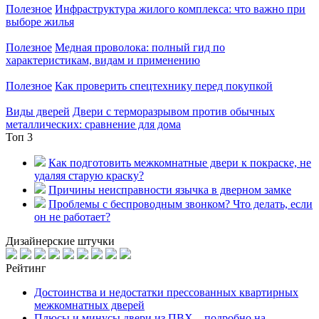
Полезное
Инфраструктура жилого комплекса: что важно при
выборе жилья
Полезное
Медная проволока: полный гид по
характеристикам, видам и применению
Полезное
Как проверить спецтехнику перед покупкой
Виды дверей
Двери с терморазрывом против обычных
металлических: сравнение для дома
Топ 3
Как подготовить межкомнатные двери к покраске, не
удаляя старую краску?
Причины неисправности язычка в дверном замке
Проблемы с беспроводным звонком? Что делать, если
он не работает?
Дизайнерские штучки
Рейтинг
Достоинства и недостатки прессованных квартирных
межкомнатных дверей
Плюсы и минусы двери из ПВХ – подробно на