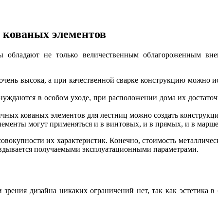
 кованых элементов
цы обладают не только величественным облагороженным в
чень высока, а при качественной сварке конструкцию можно исп
нуждаются в особом уходе, при расположении дома их достаточ
чных кованых элементов для лестниц можно создать конструкци
лементы могут применяться и в винтовых, и в прямых, и в марш
совокупности их характеристик. Конечно, стоимость металлическ
равдывается получаемыми эксплуатационными параметрами.
 зрения дизайна никаких ограничений нет, так как эстетика в