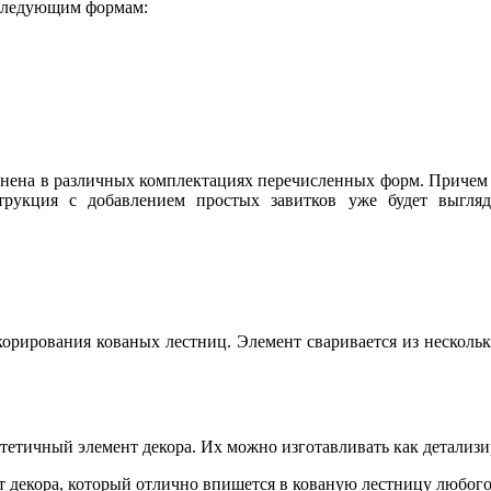
 следующим формам:
ена в различных комплектациях перечисленных форм. Причем ва
струкция с добавлением простых завитков уже будет выгля
екорирования кованых лестниц. Элемент сваривается из несколь
эстетичный элемент декора. Их можно изготавливать как детализ
 декора, который отлично впишется в кованую лестницу любого