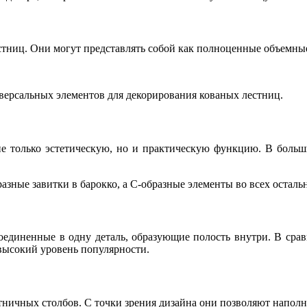
естниц. Они могут представлять собой как полноценные объемные
иверсальных элементов для декорирования кованых лестниц.
е не только эстетическую, но и практическую функцию. В боль
азные завитки в барокко, а С-образные элементы во всех осталь
соединенные в одну деталь, образующие полость внутри. В сра
 высокий уровень популярности.
тничных столбов. С точки зрения дизайна они позволяют напол