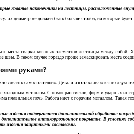
трые кованые наконечники на лестницы, расположенные внутр
у: их диаметр не должен быть больше столба, на который будет
ыть места сварки кованых элементов лестницы между собой. Ху
тные швы. В таком случае гораздо проще замаскировать места со
воими руками?
о сделать самостоятельно. Детали изготавливаются по двум те
 с холодным металлом. С помощью тисков, форм и ударных инст
ма плавильная печь. Работа идет с горячим металлом. Такая те
ые изделия подвергаются дополнительной обработке посредс
 дополнительное антикоррозионное покрытие. В условиях со
ть изделия защитными составами.