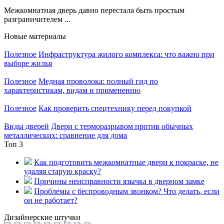
Межкомнатная дверь давно перестала быть простым
разграничителем ...
Новые материалы
Полезное
Инфраструктура жилого комплекса: что важно при
выборе жилья
Полезное
Медная проволока: полный гид по
характеристикам, видам и применению
Полезное
Как проверить спецтехнику перед покупкой
Виды дверей
Двери с терморазрывом против обычных
металлических: сравнение для дома
Топ 3
Как подготовить межкомнатные двери к покраске, не
удаляя старую краску?
Причины неисправности язычка в дверном замке
Проблемы с беспроводным звонком? Что делать, если
он не работает?
Дизайнерские штучки