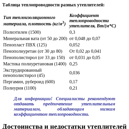
Таблица теплопроводности разных утеплителей:
Коэффициент
Тип теплоизоляционного
теплопроводности
3
материала, плотность (кг/м
)
утеплителя, Вт/(м*С)
Полиэтилен (1500)
0,3
Минеральная вата (от 50 до 200)
от 0,048 до 0,07
Пенопласт ПВХ (125)
0,052
Пенополиуретан (от 30 до 80)
От 0,02 до 0,041
Пенополистирол (от 33 до 150)
от 0,031 до 0,05
Мастика полиуретановая (1400)
0,25
Экструдированный
0,036
пенополистирол (45)
Пергамин, рубероид (600)
0,17
Полиурия (1100)
0,21
Для информации! Специалисты рекомендуют
отдавать предпочтение утеплительным
материалам, обладающим низким
коэффициентом теплопроводности.
Достоинства и недостатки утеплителей