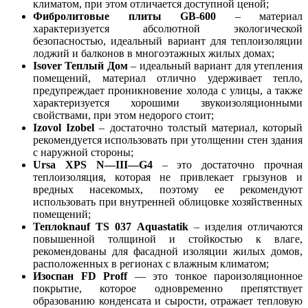
климатом, при этом отличается доступной ценой;
Фибролитовые плиты GB-600
– материал
характеризуется абсолютной экологической
безопасностью, идеальный вариант для теплоизоляции
лоджий и балконов в многоэтажных жилых домах;
Isover Теплый Дом
– идеальный вариант для утепления
помещений, материал отлично удерживает тепло,
предупреждает проникновение холода с улицы, а также
характеризуется хорошими звукоизоляционными
свойствами, при этом недорого стоит;
Izovol Izobel
– достаточно толстый материал, который
рекомендуется использовать при утолщении стен здания
с наружной стороны;
Ursa
XPS
N
—
III
—
G
4
– это достаточно прочная
теплоизоляция, которая не привлекает грызунов и
вредных насекомых, поэтому ее рекомендуют
использовать при внутренней облицовке хозяйственных
помещений;
Теплоknauf ТS 037 Aquastatik
– изделия отличаются
повышенной толщиной и стойкостью к влаге,
рекомендованы для фасадной изоляции жилых домов,
расположенных в регионах с влажным климатом;
Изоспан FD Proff
— это тонкое пароизоляционное
покрытие, которое одновременно препятствует
образованию конденсата и сырости, отражает тепловую