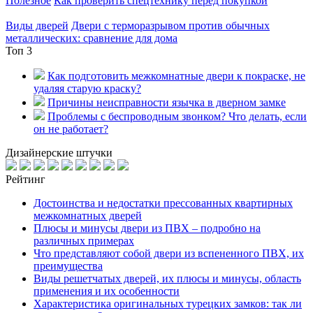
Полезное
Как проверить спецтехнику перед покупкой
Виды дверей
Двери с терморазрывом против обычных
металлических: сравнение для дома
Топ 3
Как подготовить межкомнатные двери к покраске, не
удаляя старую краску?
Причины неисправности язычка в дверном замке
Проблемы с беспроводным звонком? Что делать, если
он не работает?
Дизайнерские штучки
Рейтинг
Достоинства и недостатки прессованных квартирных
межкомнатных дверей
Плюсы и минусы двери из ПВХ – подробно на
различных примерах
Что представляют собой двери из вспененного ПВХ, их
преимущества
Виды решетчатых дверей, их плюсы и минусы, область
применения и их особенности
Характеристика оригинальных турецких замков: так ли