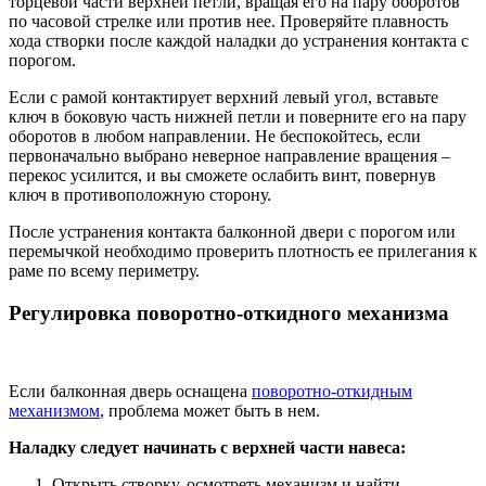
торцевой части верхней петли, вращая его на пару оборотов
по часовой стрелке или против нее. Проверяйте плавность
хода створки после каждой наладки до устранения контакта с
порогом.
Если с рамой контактирует верхний левый угол, вставьте
ключ в боковую часть нижней петли и поверните его на пару
оборотов в любом направлении. Не беспокойтесь, если
первоначально выбрано неверное направление вращения –
перекос усилится, и вы сможете ослабить винт, повернув
ключ в противоположную сторону.
После устранения контакта балконной двери с порогом или
перемычкой необходимо проверить плотность ее прилегания к
раме по всему периметру.
Регулировка поворотно-откидного механизма
Если балконная дверь оснащена
поворотно-откидным
механизмом
, проблема может быть в нем.
Наладку следует начинать с верхней части навеса:
Открыть створку, осмотреть механизм и найти