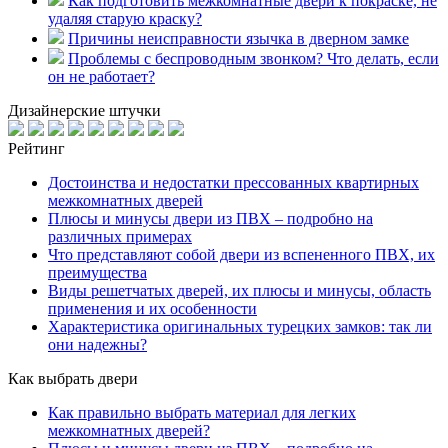
Как подготовить межкомнатные двери к покраске, не
удаляя старую краску?
Причины неисправности язычка в дверном замке
Проблемы с беспроводным звонком? Что делать, если
он не работает?
Дизайнерские штучки
Рейтинг
Достоинства и недостатки прессованных квартирных
межкомнатных дверей
Плюсы и минусы двери из ПВХ – подробно на
различных примерах
Что представляют собой двери из вспененного ПВХ, их
преимущества
Виды решетчатых дверей, их плюсы и минусы, область
применения и их особенности
Характеристика оригинальных турецких замков: так ли
они надежны?
Как выбрать двери
Как правильно выбрать материал для легких
межкомнатных дверей?