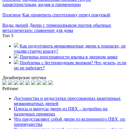
характеристикам, видам и применению
Полезное
Как проверить спецтехнику перед покупкой
Виды дверей
Двери с терморазрывом против обычных
металлических: сравнение для дома
Топ 3
Как подготовить межкомнатные двери к покраске, не
удаляя старую краску?
Причины неисправности язычка в дверном замке
Проблемы с беспроводным звонком? Что делать, если
он не работает?
Дизайнерские штучки
Рейтинг
Достоинства и недостатки прессованных квартирных
межкомнатных дверей
Плюсы и минусы двери из ПВХ – подробно на
различных примерах
Что представляют собой двери из вспененного ПВХ, их
преимущества