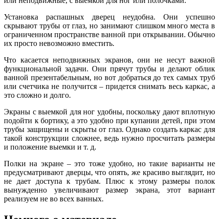
или неподвижные, с выемкой для ног или полочками.
Установка распашных дверец неудобна. Они успешно
скрывают трубы от глаз, но занимают слишком много места в
ограниченном пространстве ванной при открывании. Обычно
их просто невозможно вместить.
Что касается неподвижных экранов, они не несут важной
функциональной задачи. Они прячут трубы и делают облик
ванной презентабельным, но вот добраться до тех самых труб
или счетчика не получится – придется снимать весь каркас, а
это сложно и долго.
Экраны с выемкой для ног удобны, поскольку дают вплотную
подойти к бортику, а это удобно при купании детей, при этом
трубы защищены и скрыты от глаз. Однако создать каркас для
такой конструкции сложнее, ведь нужно просчитать размеры
и положение выемки и т. д.
Полки на экране – это тоже удобно, но такие варианты не
предусматривают дверцы, что опять, же красиво выглядит, но
не дает доступа к трубам. Плюс к этому размеры полок
вынужденно увеличивают размер экрана, этот вариант
реализуем не во всех ванных.