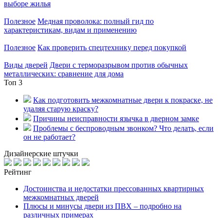
выборе жилья
Полезное
Медная проволока: полный гид по
характеристикам, видам и применению
Полезное
Как проверить спецтехнику перед покупкой
Виды дверей
Двери с терморазрывом против обычных
металлических: сравнение для дома
Топ 3
Как подготовить межкомнатные двери к покраске, не
удаляя старую краску?
Причины неисправности язычка в дверном замке
Проблемы с беспроводным звонком? Что делать, если
он не работает?
Дизайнерские штучки
Рейтинг
Достоинства и недостатки прессованных квартирных
межкомнатных дверей
Плюсы и минусы двери из ПВХ – подробно на
различных примерах