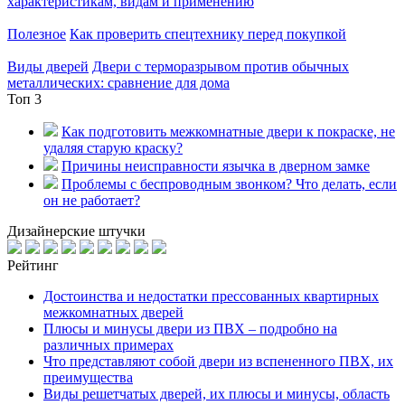
характеристикам, видам и применению
Полезное
Как проверить спецтехнику перед покупкой
Виды дверей
Двери с терморазрывом против обычных
металлических: сравнение для дома
Топ 3
Как подготовить межкомнатные двери к покраске, не
удаляя старую краску?
Причины неисправности язычка в дверном замке
Проблемы с беспроводным звонком? Что делать, если
он не работает?
Дизайнерские штучки
Рейтинг
Достоинства и недостатки прессованных квартирных
межкомнатных дверей
Плюсы и минусы двери из ПВХ – подробно на
различных примерах
Что представляют собой двери из вспененного ПВХ, их
преимущества
Виды решетчатых дверей, их плюсы и минусы, область