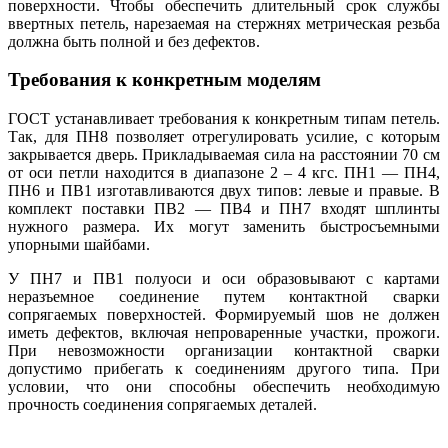
поверхности. Чтобы обеспечить длительный срок службы
ввертных петель, нарезаемая на стержнях метрическая резьба
должна быть полной и без дефектов.
Требования к конкретным моделям
ГОСТ устанавливает требования к конкретным типам петель.
Так, для ПН8 позволяет отрегулировать усилие, с которым
закрывается дверь. Прикладываемая сила на расстоянии 70 см
от оси петли находится в диапазоне 2 – 4 кгс. ПН1 — ПН4,
ПН6 и ПВ1 изготавливаются двух типов: левые и правые. В
комплект поставки ПВ2 — ПВ4 и ПН7 входят шплинты
нужного размера. Их могут заменить быстросъемными
упорными шайбами.
У ПН7 и ПВ1 полуоси и оси образовывают с картами
неразъемное соединение путем контактной сварки
сопрягаемых поверхностей. Формируемый шов не должен
иметь дефектов, включая непроваренные участки, прожоги.
При невозможности организации контактной сварки
допустимо прибегать к соединениям другого типа. При
условии, что они способны обеспечить необходимую
прочность соединения сопрягаемых деталей.