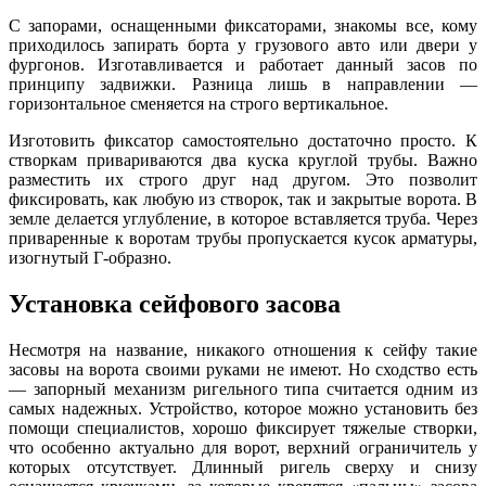
С запорами, оснащенными фиксаторами, знакомы все, кому
приходилось запирать борта у грузового авто или двери у
фургонов. Изготавливается и работает данный засов по
принципу задвижки. Разница лишь в направлении —
горизонтальное сменяется на строго вертикальное.
Изготовить фиксатор самостоятельно достаточно просто. К
створкам привариваются два куска круглой трубы. Важно
разместить их строго друг над другом. Это позволит
фиксировать, как любую из створок, так и закрытые ворота. В
земле делается углубление, в которое вставляется труба. Через
приваренные к воротам трубы пропускается кусок арматуры,
изогнутый Г-образно.
Установка сейфового засова
Несмотря на название, никакого отношения к сейфу такие
засовы на ворота своими руками не имеют. Но сходство есть
— запорный механизм ригельного типа считается одним из
самых надежных. Устройство, которое можно установить без
помощи специалистов, хорошо фиксирует тяжелые створки,
что особенно актуально для ворот, верхний ограничитель у
которых отсутствует. Длинный ригель сверху и снизу