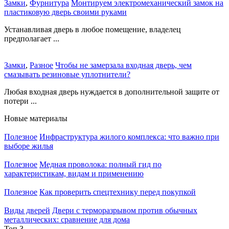
Замки
,
Фурнитура
Монтируем электромеханический замок на
пластиковую дверь своими руками
Устанавливая дверь в любое помещение, владелец
предполагает ...
Замки
,
Разное
Чтобы не замерзала входная дверь, чем
смазывать резиновые уплотнители?
Любая входная дверь нуждается в дополнительной защите от
потери ...
Новые материалы
Полезное
Инфраструктура жилого комплекса: что важно при
выборе жилья
Полезное
Медная проволока: полный гид по
характеристикам, видам и применению
Полезное
Как проверить спецтехнику перед покупкой
Виды дверей
Двери с терморазрывом против обычных
металлических: сравнение для дома
Топ 3