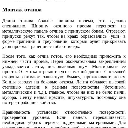
Монтаж отлива
Длина отлива больше ширины проема, это сделано
специально. Ширину оконного проема переносят на
металлическую панель отлива с припуском бокам. Отрезают,
припуски режут так, чтобы на краях образовались «уши» в
форме трапеции и треугольник, который будет прикрывать
угол проема. Трапеции загибают вверх.
После того, как отлив готов, его необходимо приложить к
нижней части проема. Перед окончательным закреплением
укладывается лента, поглощающая шум. Монтировать ее
просто. От мотка отрезают кусок нужной длины. С клеящей
стороны снимают защитную бумагу, приклеивают ленту.
Концы заводят на боковые откосы. Лента обладает высокой
степенью адгезии к разным поверхностям (бетонным,
металлическим и т.д.), главное, чтобы на них не было пыли,
мусора. Ленту нельзя красить, штукатурить, поскольку она
потеряет рабочие свойства.
Правильность установки относительно поверхности,
проверяется уровнем. Если панель перекашивается,
необходимо убрать перекос подручными материалами. Для
регулирования высоты подойдут любые металлические или