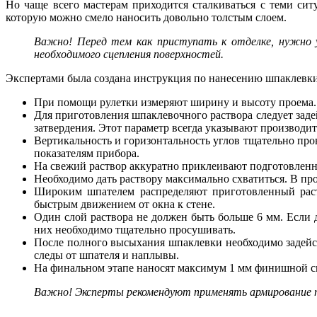
Но чаще всего мастерам приходится сталкиваться с теми сит
которую можно смело наносить довольно толстым слоем.
Важно! Перед тем как приступать к отделке, нужно 
необходимого сцепления поверхностей.
Экспертами была создана инструкция по нанесению шпаклевки
При помощи рулетки измеряют ширину и высоту проема.
Для приготовления шпаклевочного раствора следует задей
затвердения. Этот параметр всегда указывают производит
Вертикальность и горизонтальность углов тщательно про
показателям прибора.
На свежий раствор аккуратно приклеивают подготовленны
Необходимо дать раствору максимально схватиться. В п
Широким шпателем распределяют приготовленный раст
быстрым движением от окна к стене.
Один слой раствора не должен быть больше 6 мм. Если 
них необходимо тщательно просушивать.
После полного высыхания шпаклевки необходимо задейст
следы от шпателя и наплывы.
На финальном этапе наносят максимум 1 мм финишной с
Важно! Эксперты рекомендуют применять армирование п