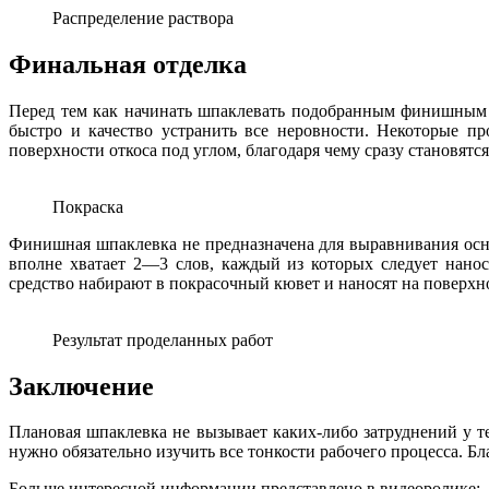
Распределение раствора
Финальная отделка
Перед тем как начинать шпаклевать подобранным финишным р
быстро и качество устранить все неровности. Некоторые п
поверхности откоса под углом, благодаря чему сразу становятс
Покраска
Финишная шпаклевка не предназначена для выравнивания осн
вполне хватает 2—3 слов, каждый из которых следует нанос
средство набирают в покрасочный кювет и наносят на поверхн
Результат проделанных работ
Заключение
Плановая шпаклевка не вызывает каких-либо затруднений у те
нужно обязательно изучить все тонкости рабочего процесса. Б
Больше интересной информации представлено в видеоролике: