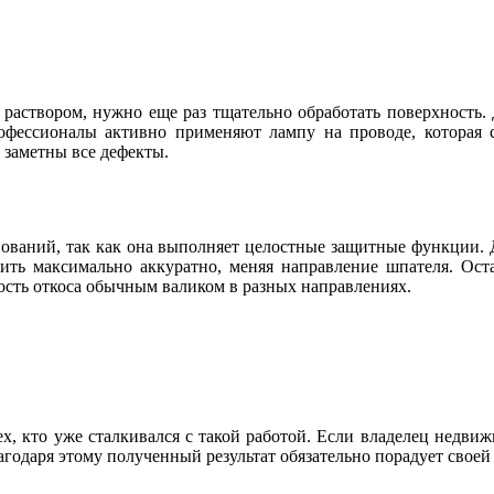
аствором, нужно еще раз тщательно обработать поверхность. Д
рофессионалы активно применяют лампу на проводе, которая 
я заметны все дефекты.
ований, так как она выполняет целостные защитные функции. Д
ить максимально аккуратно, меняя направление шпателя. Оста
ость откоса обычным валиком в разных направлениях.
х, кто уже сталкивался с такой работой. Если владелец недвижи
лагодаря этому полученный результат обязательно порадует свое