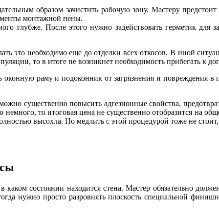
тельным образом зачистить рабочую зону. Мастеру предстоит 
агменты монтажной пены.
ого глубже. После этого нужно задействовать герметик для з
лать это необходимо еще до отделки всех откосов. В иной ситуа
пуляции, то в итоге не возникнет необходимость прибегать к 
ть оконную раму и подоконник от загрязнения и повреждения 
 можно существенно повысить адгезионные свойства, предотвра
о немного, то итоговая цена не существенно отобразится на общ
олностью высохла. Но медлить с этой процедурой тоже не стоит,
осы
, в каком состоянии находится стена. Мастер обязательно долже
тогда нужно просто разровнять плоскость специальной финишн