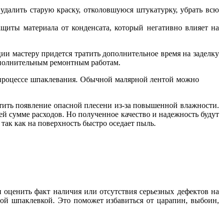
удалить старую краску, отколовшуюся штукатурку, убрать всю
ащиты материала от конденсата, который негативно влияет на
ции мастеру придется тратить дополнительное время на заделку
дополнительным ремонтным работам.
в процессе шпаклевания. Обычной малярной лентой можно
тить появление опасной плесени из-за повышенной влажности.
ей сумме расходов. Но полученное качество и надежность будут
 так как на поверхность быстро оседает пыль.
н оценить факт наличия или отсутствия серьезных дефектов на
ой шпаклевкой. Это поможет избавиться от царапин, выбоин,