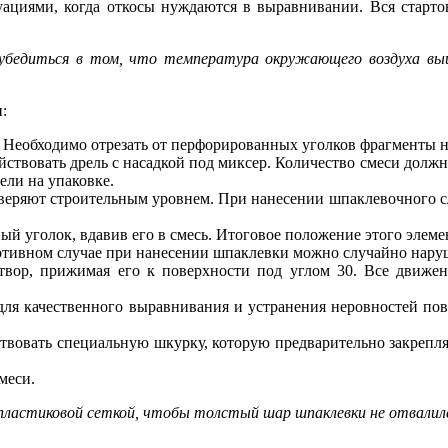
уациями, когда откосы нуждаются в выравнивании. Вся старто
убедиться в том, что температура окружающего воздуха вы
:
 Необходимо отрезать от перфорированных уголков фрагменты 
ствовать дрель с насадкой под миксер. Количество смеси должно
ели на упаковке.
веряют строительным уровнем. При нанесении шпаклевочного сло
й уголок, вдавив его в смесь. Итоговое положение этого элем
ротивном случае при нанесении шпаклевки можно случайно нару
вор, прижимая его к поверхности под углом 30. Все движе
для качественного выравнивания и устранения неровностей пов
вовать специальную шкурку, которую предварительно закрепляю
меси.
ластиковой сеткой, чтобы толстый шар шпаклевки не отвалилс