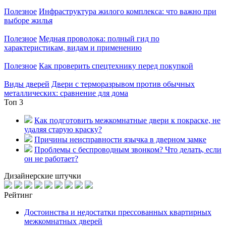
Полезное
Инфраструктура жилого комплекса: что важно при
выборе жилья
Полезное
Медная проволока: полный гид по
характеристикам, видам и применению
Полезное
Как проверить спецтехнику перед покупкой
Виды дверей
Двери с терморазрывом против обычных
металлических: сравнение для дома
Топ 3
Как подготовить межкомнатные двери к покраске, не
удаляя старую краску?
Причины неисправности язычка в дверном замке
Проблемы с беспроводным звонком? Что делать, если
он не работает?
Дизайнерские штучки
Рейтинг
Достоинства и недостатки прессованных квартирных
межкомнатных дверей