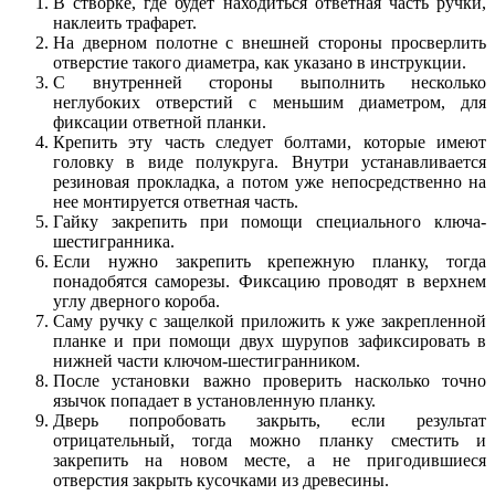
В створке, где будет находиться ответная часть ручки,
наклеить трафарет.
На дверном полотне с внешней стороны просверлить
отверстие такого диаметра, как указано в инструкции.
С внутренней стороны выполнить несколько
неглубоких отверстий с меньшим диаметром, для
фиксации ответной планки.
Крепить эту часть следует болтами, которые имеют
головку в виде полукруга. Внутри устанавливается
резиновая прокладка, а потом уже непосредственно на
нее монтируется ответная часть.
Гайку закрепить при помощи специального ключа-
шестигранника.
Если нужно закрепить крепежную планку, тогда
понадобятся саморезы. Фиксацию проводят в верхнем
углу дверного короба.
Саму ручку с защелкой приложить к уже закрепленной
планке и при помощи двух шурупов зафиксировать в
нижней части ключом-шестигранником.
После установки важно проверить насколько точно
язычок попадает в установленную планку.
Дверь попробовать закрыть, если результат
отрицательный, тогда можно планку сместить и
закрепить на новом месте, а не пригодившиеся
отверстия закрыть кусочками из древесины.