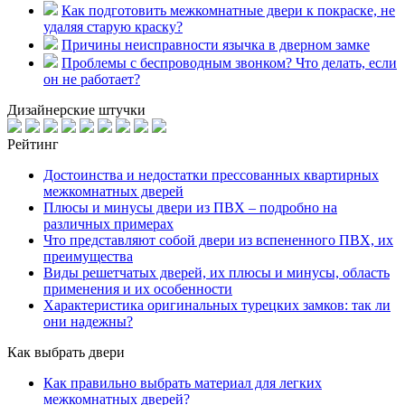
Как подготовить межкомнатные двери к покраске, не
удаляя старую краску?
Причины неисправности язычка в дверном замке
Проблемы с беспроводным звонком? Что делать, если
он не работает?
Дизайнерские штучки
Рейтинг
Достоинства и недостатки прессованных квартирных
межкомнатных дверей
Плюсы и минусы двери из ПВХ – подробно на
различных примерах
Что представляют собой двери из вспененного ПВХ, их
преимущества
Виды решетчатых дверей, их плюсы и минусы, область
применения и их особенности
Характеристика оригинальных турецких замков: так ли
они надежны?
Как выбрать двери
Как правильно выбрать материал для легких
межкомнатных дверей?