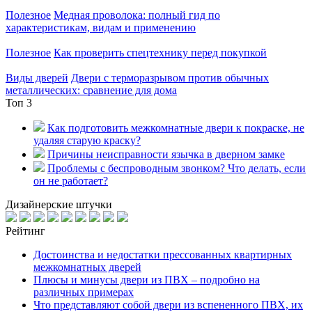
Полезное
Медная проволока: полный гид по
характеристикам, видам и применению
Полезное
Как проверить спецтехнику перед покупкой
Виды дверей
Двери с терморазрывом против обычных
металлических: сравнение для дома
Топ 3
Как подготовить межкомнатные двери к покраске, не
удаляя старую краску?
Причины неисправности язычка в дверном замке
Проблемы с беспроводным звонком? Что делать, если
он не работает?
Дизайнерские штучки
Рейтинг
Достоинства и недостатки прессованных квартирных
межкомнатных дверей
Плюсы и минусы двери из ПВХ – подробно на
различных примерах
Что представляют собой двери из вспененного ПВХ, их