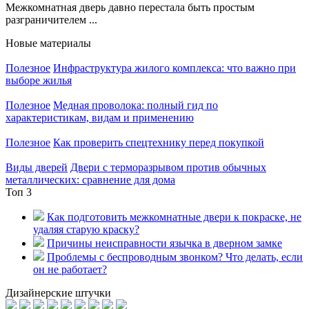
Межкомнатная дверь давно перестала быть простым
разграничителем ...
Новые материалы
Полезное
Инфраструктура жилого комплекса: что важно при
выборе жилья
Полезное
Медная проволока: полный гид по
характеристикам, видам и применению
Полезное
Как проверить спецтехнику перед покупкой
Виды дверей
Двери с терморазрывом против обычных
металлических: сравнение для дома
Топ 3
Как подготовить межкомнатные двери к покраске, не
удаляя старую краску?
Причины неисправности язычка в дверном замке
Проблемы с беспроводным звонком? Что делать, если
он не работает?
Дизайнерские штучки