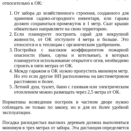
относительно к ОК:
От забора до хозяйственного строения, созданного для
хранения садово-огородного инвентаря, или гаража
должен сохраниться промежуток в 1 метр. Скат крыши
обязательно направляете на свою территорию.
Если планируете построить сарай для некрупной
живности, от ОК отступите 4 метра и больше. Это
относится и к теплицам с органическим удобрением.
Постройки с высоким коэффициентом пожарной
опасности (бани, сауны и котельные), в которых
планируется использование открытого огня, необходимо
строить в пяти метрах от ОК.
Между гаражом и ОК нужно пропустить минимум метр.
Но это если другие НП расположены на шестиметровом
расстоянии и более.
Летний душ, туалет, баню с газовым или электрическим
отоплением можно размещать через 2,5 метра от ОК.
Нормативы возведения построек в частном дворе нужно
соблюдать не только по закону, но и для их более удобной
эксплуатации.
Посадка раскидистых высоких деревьев должна выполняться
минимум в трех метрах от забора. Эта дистанция определяется