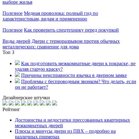
выборе жилья
Полезное
Медная проволока: полный гид по
характеристикам, видам и применению
Полезное
Как проверить спецтехнику перед покупкой
Виды дверей
Двери с терморазрывом против обычных
металлических: сравнение для дома
Топ 3
Как подготовить межкомнатные двери к покраске, не
удаляя старую краску?
Причины неисправности язычка в дверном замке
Проблемы с беспроводным звонком? Что делать, если
он не работает?
Дизайнерские штучки
Рейтинг
Достоинства и недостатки прессованных квартирных
межкомнатных дверей
Плюсы и минусы двери из ПВХ – подробно на
различных примерах