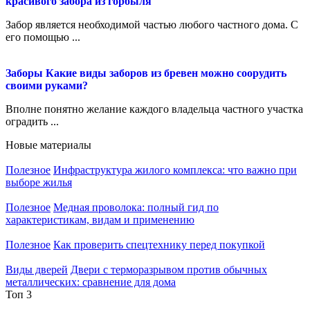
красивого забора из горбыля
Забор является необходимой частью любого частного дома. С
его помощью ...
Заборы
Какие виды заборов из бревен можно соорудить
своими руками?
Вполне понятно желание каждого владельца частного участка
оградить ...
Новые материалы
Полезное
Инфраструктура жилого комплекса: что важно при
выборе жилья
Полезное
Медная проволока: полный гид по
характеристикам, видам и применению
Полезное
Как проверить спецтехнику перед покупкой
Виды дверей
Двери с терморазрывом против обычных
металлических: сравнение для дома
Топ 3