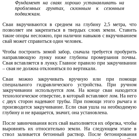
Фундамент на сваях хорошо устанавливать на
проблемных грунтах, склонным к сезонным
подвижкам.
Сваи вкручиваются в среднем на глубину 2,5 метра, что
позволяет им закрепиться в твердых слоях земли. Ставить
такие опоры несложно, при наличии навыков с вкручиванием
свай может справиться один человек.
Чтобы построить зимой забор, сначала требуется пробурить
направляющую лунку ниже глубины промерзания почвы.
Свая вставляется в лунку. Главное правило при закручивании
– свая не должна отклоняться по вертикали.
Сваи можно закручивать вручную или при помощи
специального гидравлического устройства. При ручном
закручивании используется лом. На конце сваи находится
технологическое отверстие, в который вставляют лом. На него
с двух сторон надевают трубы. При помощи этого рычага и
производится закручивание. Если свая ушла на необходимую
глубину и не вращается, значит, она установлена.
После завинчивания всех свай выполняется их обрезка, чтобы
выровнять их относительно земли. На следующем этапе в
ствол заливается бетонный раствор. После бетонирования