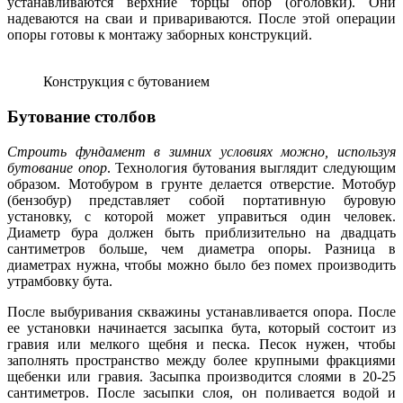
устанавливаются верхние торцы опор (оголовки). Они
надеваются на сваи и привариваются. После этой операции
опоры готовы к монтажу заборных конструкций.
Конструкция с бутованием
Бутование столбов
Строить фундамент в зимних условиях можно, используя
бутование опор
. Технология бутования выглядит следующим
образом. Мотобуром в грунте делается отверстие. Мотобур
(бензобур) представляет собой портативную буровую
установку, с которой может управиться один человек.
Диаметр бура должен быть приблизительно на двадцать
сантиметров больше, чем диаметра опоры. Разница в
диаметрах нужна, чтобы можно было без помех производить
утрамбовку бута.
После выбуривания скважины устанавливается опора. После
ее установки начинается засыпка бута, который состоит из
гравия или мелкого щебня и песка. Песок нужен, чтобы
заполнять пространство между более крупными фракциями
щебенки или гравия. Засыпка производится слоями в 20-25
сантиметров. После засыпки слоя, он поливается водой и