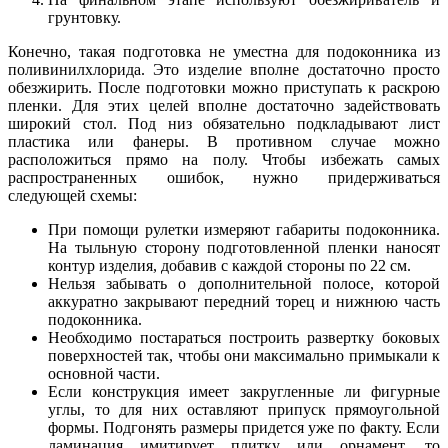
грунтовку.
Конечно, такая подготовка не уместна для подоконника из
поливинилхлорида. Это изделие вполне достаточно просто
обезжирить. После подготовки можно приступать к раскрою
пленки. Для этих целей вполне достаточно задействовать
широкий стол. Под низ обязательно подкладывают лист
пластика или фанеры. В противном случае можно
расположиться прямо на полу. Чтобы избежать самых
распространенных ошибок, нужно придерживаться
следующей схемы:
При помощи рулетки измеряют габариты подоконника.
На тыльную сторону подготовленной пленки наносят
контур изделия, добавив с каждой стороны по 22 см.
Нельзя забывать о дополнительной полосе, которой
аккуратно закрывают передний торец и нижнюю часть
подоконника.
Необходимо постараться построить развертку боковых
поверхностей так, чтобы они максимально примыкали к
основной части.
Если конструкция имеет закругленные ли фигурные
углы, то для них оставляют припуск прямоугольной
формы. Подгонять размеры придется уже по факту. Если
ламинация имитирует плитку или орнамент, то